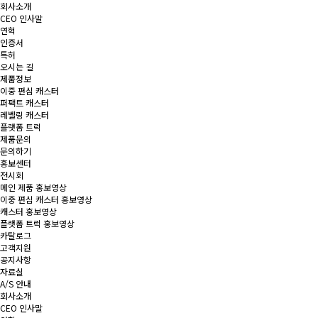
회사소개
CEO 인사말
연혁
인증서
특허
오시는 길
제품정보
이중 편심 캐스터
퍼팩트 캐스터
레벨링 캐스터
플랫폼 트럭
제품문의
문의하기
홍보센터
전시회
메인 제품 홍보영상
이중 편심 캐스터 홍보영상
캐스터 홍보영상
플랫폼 트럭 홍보영상
카탈로그
고객지원
공지사항
자료실
A/S 안내
회사소개
CEO 인사말