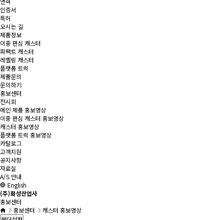
연혁
인증서
특허
오시는 길
제품정보
이중 편심 캐스터
퍼팩트 캐스터
레벨링 캐스터
플랫폼 트럭
제품문의
문의하기
홍보센터
전시회
메인 제품 홍보영상
이중 편심 캐스터 홍보영상
캐스터 홍보영상
플랫폼 트럭 홍보영상
카탈로그
고객지원
공지사항
자료실
A/S 안내
English
(주)화성산업사
홍보센터
홍보센터
캐스터 홍보영상
헤더설정