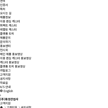
연혁
인증서
특허
오시는 길
제품정보
이중 편심 캐스터
퍼팩트 캐스터
레벨링 캐스터
플랫폼 트럭
제품문의
문의하기
홍보센터
전시회
메인 제품 홍보영상
이중 편심 캐스터 홍보영상
캐스터 홍보영상
플랫폼 트럭 홍보영상
카탈로그
고객지원
공지사항
자료실
A/S 안내
English
(주)화성산업사
고객지원
고객지원
공지사항