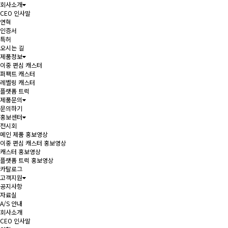
회사소개
CEO 인사말
연혁
인증서
특허
오시는 길
제품정보
이중 편심 캐스터
퍼팩트 캐스터
레벨링 캐스터
플랫폼 트럭
제품문의
문의하기
홍보센터
전시회
메인 제품 홍보영상
이중 편심 캐스터 홍보영상
캐스터 홍보영상
플랫폼 트럭 홍보영상
카탈로그
고객지원
공지사항
자료실
A/S 안내
회사소개
CEO 인사말