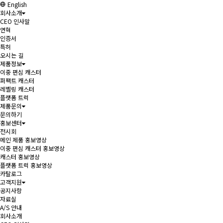
English
회사소개
CEO 인사말
연혁
인증서
특허
오시는 길
제품정보
이중 편심 캐스터
퍼팩트 캐스터
레벨링 캐스터
플랫폼 트럭
제품문의
문의하기
홍보센터
전시회
메인 제품 홍보영상
이중 편심 캐스터 홍보영상
캐스터 홍보영상
플랫폼 트럭 홍보영상
카탈로그
고객지원
공지사항
자료실
A/S 안내
회사소개