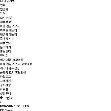
CEO 인사말
연혁
인증서
특허
오시는 길
제품정보
이중 편심 캐스터
퍼팩트 캐스터
레벨링 캐스터
플랫폼 트럭
제품문의
문의하기
홍보센터
전시회
메인 제품 홍보영상
이중 편심 캐스터 홍보영상
캐스터 홍보영상
플랫폼 트럭 홍보영상
카탈로그
고객지원
공지사항
자료실
A/S 안내
English
HWASUNG CO., LTD
PR Center