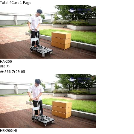
Total 4Case
1 Page
HA-200
관리자
566
09-05
HB-200(H)