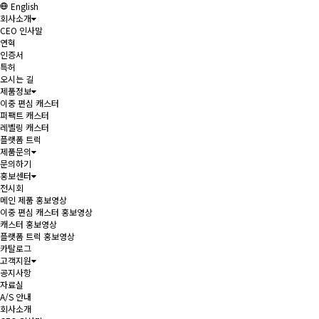
English
회사소개
CEO 인사말
연혁
인증서
특허
오시는 길
제품정보
이중 편심 캐스터
퍼팩트 캐스터
레벨링 캐스터
플랫폼 트럭
제품문의
문의하기
홍보센터
전시회
메인 제품 홍보영상
이중 편심 캐스터 홍보영상
캐스터 홍보영상
플랫폼 트럭 홍보영상
카탈로그
고객지원
공지사항
자료실
A/S 안내
회사소개