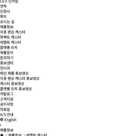
CEO 인사말
연혁
인증서
특허
오시는 길
제품정보
이중 편심 캐스터
퍼팩트 캐스터
레벨링 캐스터
플랫폼 트럭
제품문의
문의하기
홍보센터
전시회
메인 제품 홍보영상
이중 편심 캐스터 홍보영상
캐스터 홍보영상
플랫폼 트럭 홍보영상
카탈로그
고객지원
공지사항
자료실
A/S 안내
English
제품정보
제품정보
레벨링 캐스터